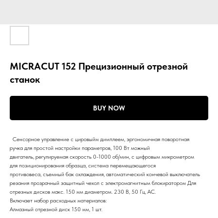
MICRACUT 152 Прецизионный отрезной
станок
BUY NOW
Сенсорное управление с цировыйм димплеем, эргономичная поворотная
ручка для простой настройки параметров, 100 Вт можный
двигатель, регулируемая скорость 0-1000 об/мин, с цифровым микрометром
для позиционирования образца, система перемещающегося
противовеса, съемный бак охлаждения, автоматический кончевой выключатель
резания прозрачный защитный чехол с электромагнитным блокиратором Для
отрезных дисков макс. 150 мм диаметром. 230 В, 50 Гц, AC.
Включает набор расходных материалов:
Алмазный отрезной диск 150 мм, 1 шт.