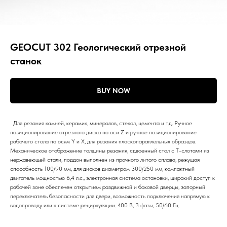
GEOCUT 302 Геологический отрезной
станок
BUY NOW
Для резания камней, керамик, минералов, стекол, цемента и т.д. Ручное
позиционирование отрезного диска по оси Z и ручное позиционирование
рабочего стола по осям Y и X, для резания плоскопараллельных образцов.
Механическое отображение толщины резания, сдвоенный стол с Т-слотами из
нержавеющей стали, поддон выполнен из прочного литого сплава, режущая
способность 100/90 мм, для дисков диаметром 300/250 мм, компактный
двигатель мощностью 6,4 л.с., электронная система остановки, широкий доступ к
рабочей зоне обеспечен открытием раздвижной и боковой дверцы, запорный
переключатель безопасности для двери, возможность подключения напрямую к
водопроводу или к системе рециркуляции. 400 В, 3 фазы, 50/60 Гц.