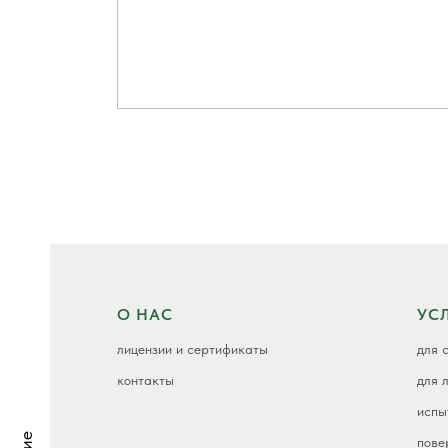
ОЛЬ
М
О НАС
УС
лицензии и сертификаты
для 
контакты
для 
испы
К
пове