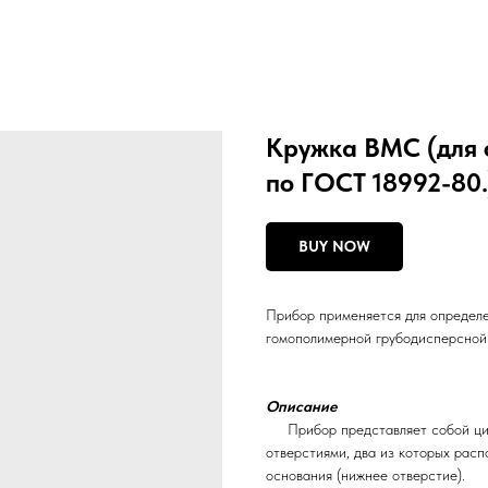
Кружка ВМС (для 
по ГОСТ 18992-80.
BUY NOW
Прибор применяется для определе
гомополимерной грубодисперсной
Описание
Прибор представляет собой цили
отверстиями, два из которых рас
основания (нижнее отверстие).