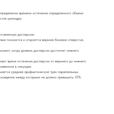
пределении времени истечения определенного объема
стия цилиндра.
готовленную дисперсию.
ужке понизится и откроется верхнее боковое отверстие,
момент, когда уровень дисперсии достигнет нижнего
мают время истечения дисперсии от верхнего до нижнего
раженное в секундах.
имается среднее арифметическое трех параллельных
схождение между которыми не должно превышать 10%.