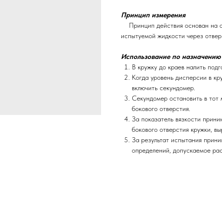
Принцип измерения
Принцип действия основан на о
испытуемой жидкости через отвер
Использование по назначению
В кружку до краев налить под
Когда уровень дисперсии в кр
включить секундомер.
Секундомер остановить в тот 
бокового отверстия.
За показатель вязкости прини
бокового отверстия кружки, вы
За результат испытания прин
определений, допускаемое ра