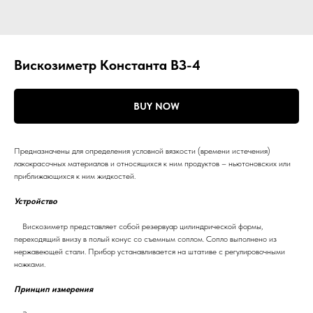
Вискозиметр Константа ВЗ-4
BUY NOW
Предназначены для определения условной вязкости (времени истечения)
лакокрасочных материалов и относящихся к ним продуктов – ньютоновских или
приближающихся к ним жидкостей.
Устройство
Вискозиметр представляет собой резервуар цилиндрической формы,
переходящий внизу в полый конус со съемным соплом. Сопло выполнено из
нержавеющей стали. Прибор устанавливается на штативе с регулировочными
ножками.
Принцип измерения