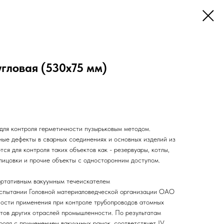
гловая (530х75 мм)
для контроля герметичности пузырьковым методом.
зные дефекты в сварных соединениях и основных изделий из
ся для контроля таких объектов как - резервуары, котлы,
блицовки и прочие объекты с односторонним доступом.
ортативным вакуумным течеискателем
испытании Головной материаловедческой организации ОАО
сти применения при контроле трубопроводов атомных
ктов других отраслей промышленности. По результатам
роля с применением вакуумных рамок, соответствует IV