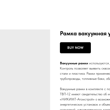
Рамка вакуумная у
BUY NOW
Вакуумные рамки
используются 
Контроль позволяет выявить скво
стали и пластика. Рамки применяют
трубопроводы, топливные баки, о
Вакуумные рамки в комплекте с п
ТВП-12 имеют свидетельство об 
«НИКИМТ-Атомстрой» о возможно
энергетических установок и объе
испытаний, чувствительность конт