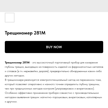
Трещиномер 281М
BUY NOW
Трещиномер 281М
- это высокоточный портативный прибор для измерения
глубины трещин, выходящих на поверхность изделий из ферромагнитных металлов
и сплавов (в т.ч. нержавейки, дюраля), предварительно обнаруженных каким-либо
другим методом.
В трещиномере реализуется электропотенциальный метод на переменном токе,
который позволяет оперативно и намного точнее определить глубину трещины,
чем при традиционных методах контроля (ультразвуковом и вихретоковом).
Особенно эффективно применение прибора совместно с производительными
методами выявления трещин: магнитно-порошковым, вихретоковым, капиллярным
и другими.